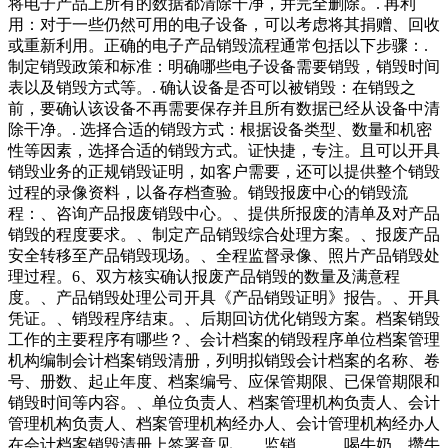
将电子产品上所有的数据都清除干净，并完全删除。. 再利
用：对于一些仍然可用的电子设备，可以考虑将其捐赠、回收
或重新利用。正确的电子产品销毁流程通常包括以下步骤：.
制定销毁政策和标准：明确哪些电子设备需要销毁，销毁时间
表以及销毁方式等。. 确认设备是否可以被销毁：在销毁之
前，要确认该设备不再需要保存并且所有数据已经从设备中清
除干净。. 选择合适的销毁方式：根据设备类型、数量和机密
性等因素，选择合适的销毁方式。证快捷，专注。且可以开具
销毁业务的正规销毁证明，如客户需要，还可以提供整个销毁
过程的录像资料，以备存档查验。销毁报废中心的销毁流
程：、咨询产品报废销毁中心。、提供所报废的清单及对产品
销毁的程度要求。、制定产品销毁综合处理方案。、报废产品
安全转移至产品销毁现场。、全程监督录像、照片产品销毁处
理过程。6、双方核实确认报废产品销毁的数量及满意程
度。、产品销毁处理公司开具《产品销毁证明》报告。、开具
凭证。、销毁程序结束。、后期回访优化销毁方案。档案销毁
工作的主要程序有哪些？、会计档案的销毁程序单位档案管理
机构编制会计档案销毁清册，列明拟销毁会计档案的名称、卷
号、册数、起止年度、档案编号、应保管期限、已保管期限和
销毁时间等内容。、单位负责人、档案管理机构负责人、会计
管理机构负责人、档案管理机构经办人、会计管理机构经办人
在会计档案销毁清册上签署意见。、监销。 喝牛奶、攒牛