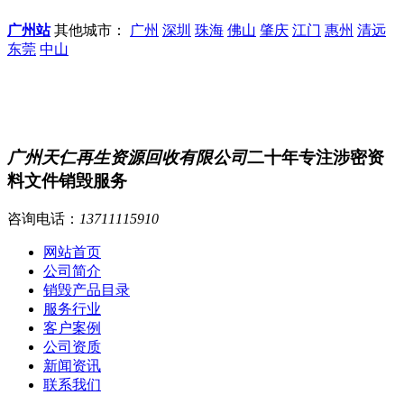
广州站
其他城市：
广州
深圳
珠海
佛山
肇庆
江门
惠州
清远
东莞
中山
广州天仁再生资源回收有限公司
二十年专注涉密资
料文件销毁服务
咨询电话：
13711115910
网站首页
公司简介
销毁产品目录
服务行业
客户案例
公司资质
新闻资讯
联系我们