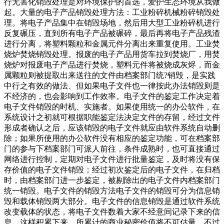
行无害化销毁处理是对环境保护的首选，爱护生态环境从我做
起。大量的电子产品销毁处理方法：工业粉碎机械粉碎销毁处
理。将电子产品集中在销毁场地，然后用大型工业粉碎机进行
反复碾压，直到所有电子产品被碾碎，最后再将电子产品残渣
进行分离，将塑料颗粒和金属元件分离出来重复使用。工业焚
烧炉焚烧销毁处理。报废的电子产品用货车拉到焚烧厂，用焚
烧炉对报废电子产品进行焚烧，塑料元件将被烧成灰烬，而金
属颗粒则被提取出来送往的文件由档案部门统?销毁，是实践
中行之有效的做法、但如果电子文件也一律按此办法销毁则是
不经济的，也会影响到工作效率。电子文件的鉴定工作决定着
电子文件销毁的时机、实施者。如果使用统一的办公软件，在
系统设计之初就可根据职能鉴定法决定文件的存留，经过文件
形成者确认之后，应该销毁的电子文件就应由软件系统自动删
除；如果所使用的办公软件没有相应的鉴定功能，可在档案部
门的参与下档案部门可派人前往，条件成熟时，也可直接通过
网络进行控制，定期对电子文件进行批量鉴定，及时将没有保
存价值的电子文件销毁；经过初次鉴定后的电子文件，在归档
时，由档案部门进一步鉴定，被剔除出的电子文件内档案部门
统一销毁。电子文件的销毁方法电子文件的销毁可分为信息销
毁和载体销毁两大部分。电子文件的信息销毁是通过软件系统
改变载体的状态，将电子文件数着大家不经意间记录下来的信
息，这样积累下来，所累计的商业秘密价值将不可估量。不过