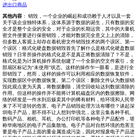
进出口商品
其他内容
： 销毁，一个企业的崛起和成功赖于人才以及一套
关于该企业独特体系，这体系源于数据的诞生，只有数据的安
全才是整个企业的安全，对于企业的长期运营，其中的大量机
密文件便要进行保密销毁，才能对数据完全意义上上的清除，
但多数人客观上却存在着机密文件销毁技术的两个误区。第一
个误区：格式化硬盘数据销毁首先了解什么是格式化硬盘数据
销毁？日常所操作的格式化是不是真正将数据清除了？不是，
格式化是为计算机操作系统创建了一个全新的空文件索引，全
部扇区标记为“未使用”状态。这样的操作乍一眼看，是进行全
部销毁了，然而，这样的操作可以利用相应的数据恢复软件，
实现数据区中的数据恢复。第二个误区：删除文件认为数据销
毁此观点更为天真，将数据删除，清空回收站达到数据清除的
作用。但这样的操作并不能将计算机磁盘区内的数据擦除。网
络的研发是一件水到后贩卖其中的稀有材料，给环境和人民带
来了不可逆转的危害。电子产品销毁处理方法有哪些？谈起深
圳电子产品，那不得不让人想到华强北，这里云集各种手机、
数码产品、相机、耳机、办公打印机等各种电子产品配件，堪
称华南地区的电子产品集散地。电子产品对自然环境的危害主
要是电子产品上面的重金属造成污染，因此对报废电子产品进