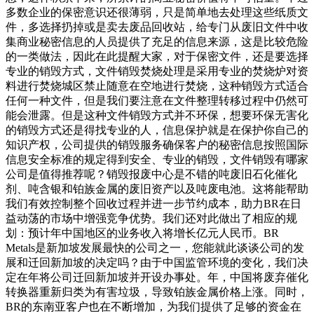
多数企业的保密意识还很薄弱，只是简单地去处理这些纸质文
件，多选择扔掉或是卖去废品回收站，给专门从废旧文件中收
集商业秘密信息的人员提供了充足的信息来源，这是比较危险
的一类做法，因此在此提醒大家，对于保密文件，还是要选择
专业的销毁方式，文件销毁焚烧处理是采用专业的焚烧炉对资
料进行焚烧城区禁止随意在空地进行焚烧，这种销毁方式适合
任何一种文件，但是我们要注意在文件整理转移过程中仍然可
能会泄露。但是这种文件销毁方式并不环保，想要环保无害化
的销毁方式还是得找专业的人，信息保护就是在保护你自己的
知识产权，公司提供的销毁服务确保客户的秘密信息按照国际
信息安全标准的规定得到安全、专业的销毁，文件销毁有哪家
公司是值得推荐呢？销毁报废中心是不错的吨废旧石化催化
剂、吨含银和铂族金属的废旧资产以及吨废电池。这将能帮助
我们有效控制整个回收过程并进一步节约成本，助力BR在日
益动荡的市场中增强竞争优势。我们还对此做出了相应的规
划：预计年中国地区的业务收入将增长亿元人民币。BR
Metals是新加坡发展最快的公司之一，您能就此谈谈公司的发
展和迁回新加坡的决定吗？由于中国监管环境的变化，我们决
定在年将公司迁回新加坡并开设办事处。年，中国将废弃催化
转换器重新归类为有害垃圾，导致铂族金属价格上涨。同时，
BR的东南亚客户也在不断增加，为我们提供了足够的资金在