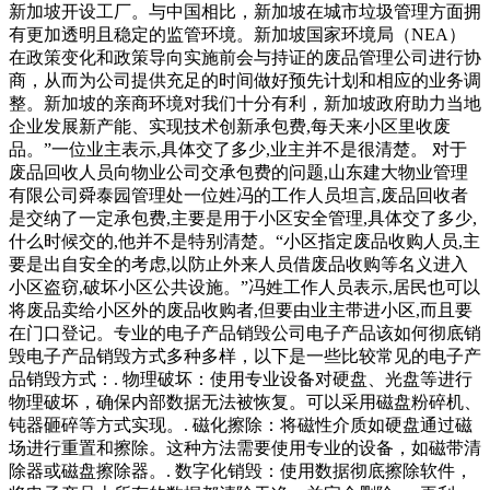
新加坡开设工厂。与中国相比，新加坡在城市垃圾管理方面拥
有更加透明且稳定的监管环境。新加坡国家环境局（NEA）
在政策变化和政策导向实施前会与持证的废品管理公司进行协
商，从而为公司提供充足的时间做好预先计划和相应的业务调
整。新加坡的亲商环境对我们十分有利，新加坡政府助力当地
企业发展新产能、实现技术创新承包费,每天来小区里收废
品。”一位业主表示,具体交了多少,业主并不是很清楚。 对于
废品回收人员向物业公司交承包费的问题,山东建大物业管理
有限公司舜泰园管理处一位姓冯的工作人员坦言,废品回收者
是交纳了一定承包费,主要是用于小区安全管理,具体交了多少,
什么时候交的,他并不是特别清楚。“小区指定废品收购人员,主
要是出自安全的考虑,以防止外来人员借废品收购等名义进入
小区盗窃,破坏小区公共设施。”冯姓工作人员表示,居民也可以
将废品卖给小区外的废品收购者,但要由业主带进小区,而且要
在门口登记。专业的电子产品销毁公司电子产品该如何彻底销
毁电子产品销毁方式多种多样，以下是一些比较常见的电子产
品销毁方式：. 物理破坏：使用专业设备对硬盘、光盘等进行
物理破坏，确保内部数据无法被恢复。可以采用磁盘粉碎机、
钝器砸碎等方式实现。. 磁化擦除：将磁性介质如硬盘通过磁
场进行重置和擦除。这种方法需要使用专业的设备，如磁带清
除器或磁盘擦除器。. 数字化销毁：使用数据彻底擦除软件，