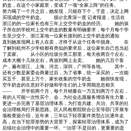
奶盒，在这个小家庭里，变成了一项“全家上阵”的任务。
努力喝了一个月之后，她发现，只能存下个，于是，决定上网
买现成的空牛奶盒。 据@北青深一度 记者报道，生活在
浙江的的一位家长也有三年上交空牛奶盒的经历。 她的孩
子所在的学校对上交牛奶盒的数量有明确要求，每个月每个学
生至少交个。浙江某地一位家长接到的上交牛奶盒的通知
直到她发现网上有人在卖，才终于从这个任务中脱身。 在
了解到杭州不少学校都有类似的要求后，这位家长自己也当起
了卖家。 从小区的垃圾分类工那里，每天收两百个左右，
成本大概十几块左右，再放到网上去卖。 她的几百个客
户，遍布浙江、上海、河北，深圳，广州等各地。 其中，
还有少数是家委会商量过后，为了省事，统一采买的，一次能
买五千、甚至上万个。家长收集的空牛奶盒 她很快发现，
空牛奶盒的生意好不好做和学生们的上学周期息息相关
—— 开学前两个月，每个月销量在一万五到两万个左右，
有的人可能一次性买个、会，为社会志愿服务增添有生力量，
更进一步完善了基层治理体系，为打造共建、共治、共享的社
会治理格局打开新思路。区人民检察院联合公安等部门开展专
项检查据介绍，近年来，三年以下轻罪案件类型占比逐年走
高，在当下犯罪形势的大背景下，探索轻罪治理体系，成为了
后续社会治理中的重要一环。“‘治罪’不是目的，更重要的是