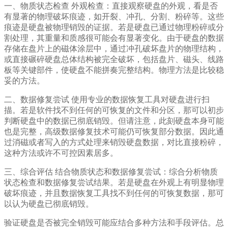
一、物质状态检查 外观检查：直接观察硬盘的外观，看是否
有显著的物理破坏痕迹，如开裂、冲孔、分割、粉碎等。这些
痕迹是硬盘被物理销毁的证据。若是硬盘已通过物理粉碎或分
割处理，其重量和质感很可能会有显著变化。由于硬盘的数据
存储在盘片上的磁体涂层中，通过冲孔破坏盘片的物理结构，
或直接碾碎硬盘总体结构被完全破坏，包括盘片、磁头、线路
板等关键部件，使硬盘不能拼奏完整结构。物理方法是比较稳
妥的方法。
二、数据修复尝试 使用专业的数据恢复工具对硬盘进行扫
描。若是软件找不到任何的可恢复的文件和分区，那可以初步
判断硬盘中的数据已彻底销毁。但请注意，此刻硬盘本身可能
也是完整，高级数据修复技术可能仍可恢复部分数据。因此通
过消磁或者写入的方式处理来销毁硬盘数据，对比直接粉碎，
这种方法或许不可控因素居多。
三、综合评估 结合物质状态和数据修复尝试：综合分析物质
状态检查和数据修复尝试结果。若是硬盘在外观上有明显物理
破坏痕迹，并且数据恢复工具找不到任何的可恢复数据，那可
以认为硬盘已彻底销毁。
验证硬盘是否被完全销毁可能应结合多种方法和手段评估。总