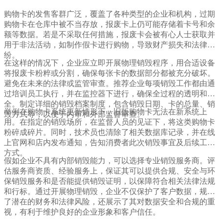
购物卡的发售客群广泛，覆盖了各种类型的企业和机构，过期
购物卡在仓库中被不当存放，报废卡上仍可能存储着卡号和余
额等数据。若是不采取任何措施，报废卡会被有心人士获取并
用于非法活动，如制作假卡进行购物，导致财产损失和法律纠
纷。
在这样的情况下，企业应立即开展物理销毁程序，用合适设备
将报废卡粉粹或分割，确保每张卡的数据部分都被充分破坏。
避免在未来的法律或监管审查。推荐企业每项销毁工作都由通
过培训员工执行，并在监控器下进行，确保全过程的透明和安
全。制定详细的销毁档案制度，包含销毁日期、卡的总量、销
举例在购物卡系统更新情形下，旧版购物卡无法在新系统上
毁方式等，以便于内审和外部监督审查。
用。在指定的销毁场所，在监督人员的见证下，将这类购物卡
粉碎成碎片。同时，技术员也清除了相关数据库记录，并在线
上官网和店内发布通知，告知消费者此次销毁事宜及后续工作
方式。
假如企业不具有内部销毁能力，可以选择专业销毁服务商。评
估服务商资质、经验服务上，保证其可以提供合规、安全与环
保销毁服务和是否能提供销毁证明，以保障符合相关法律法规
和行标。通过开展物理销毁，企业不仅保护了客户数据，规避
了潜在的财务和法律风险，还展示了其对数据安全和合规的重
视，有利于维护良好的企业形象和客户信任。