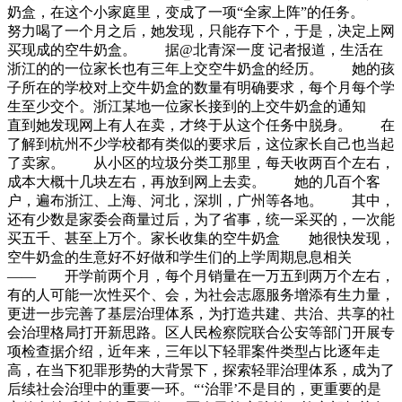
奶盒，在这个小家庭里，变成了一项“全家上阵”的任务。
努力喝了一个月之后，她发现，只能存下个，于是，决定上网
买现成的空牛奶盒。 据@北青深一度 记者报道，生活在
浙江的的一位家长也有三年上交空牛奶盒的经历。 她的孩
子所在的学校对上交牛奶盒的数量有明确要求，每个月每个学
生至少交个。浙江某地一位家长接到的上交牛奶盒的通知
直到她发现网上有人在卖，才终于从这个任务中脱身。 在
了解到杭州不少学校都有类似的要求后，这位家长自己也当起
了卖家。 从小区的垃圾分类工那里，每天收两百个左右，
成本大概十几块左右，再放到网上去卖。 她的几百个客
户，遍布浙江、上海、河北，深圳，广州等各地。 其中，
还有少数是家委会商量过后，为了省事，统一采买的，一次能
买五千、甚至上万个。家长收集的空牛奶盒 她很快发现，
空牛奶盒的生意好不好做和学生们的上学周期息息相关
—— 开学前两个月，每个月销量在一万五到两万个左右，
有的人可能一次性买个、会，为社会志愿服务增添有生力量，
更进一步完善了基层治理体系，为打造共建、共治、共享的社
会治理格局打开新思路。区人民检察院联合公安等部门开展专
项检查据介绍，近年来，三年以下轻罪案件类型占比逐年走
高，在当下犯罪形势的大背景下，探索轻罪治理体系，成为了
后续社会治理中的重要一环。“‘治罪’不是目的，更重要的是