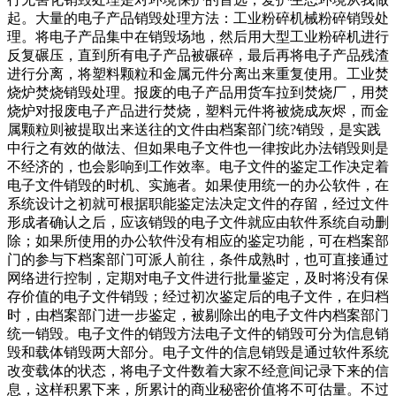
起。大量的电子产品销毁处理方法：工业粉碎机械粉碎销毁处
理。将电子产品集中在销毁场地，然后用大型工业粉碎机进行
反复碾压，直到所有电子产品被碾碎，最后再将电子产品残渣
进行分离，将塑料颗粒和金属元件分离出来重复使用。工业焚
烧炉焚烧销毁处理。报废的电子产品用货车拉到焚烧厂，用焚
烧炉对报废电子产品进行焚烧，塑料元件将被烧成灰烬，而金
属颗粒则被提取出来送往的文件由档案部门统?销毁，是实践
中行之有效的做法、但如果电子文件也一律按此办法销毁则是
不经济的，也会影响到工作效率。电子文件的鉴定工作决定着
电子文件销毁的时机、实施者。如果使用统一的办公软件，在
系统设计之初就可根据职能鉴定法决定文件的存留，经过文件
形成者确认之后，应该销毁的电子文件就应由软件系统自动删
除；如果所使用的办公软件没有相应的鉴定功能，可在档案部
门的参与下档案部门可派人前往，条件成熟时，也可直接通过
网络进行控制，定期对电子文件进行批量鉴定，及时将没有保
存价值的电子文件销毁；经过初次鉴定后的电子文件，在归档
时，由档案部门进一步鉴定，被剔除出的电子文件内档案部门
统一销毁。电子文件的销毁方法电子文件的销毁可分为信息销
毁和载体销毁两大部分。电子文件的信息销毁是通过软件系统
改变载体的状态，将电子文件数着大家不经意间记录下来的信
息，这样积累下来，所累计的商业秘密价值将不可估量。不过