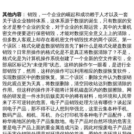
其他内容
： 销毁，一个企业的崛起和成功赖于人才以及一套
关于该企业独特体系，这体系源于数据的诞生，只有数据的安
全才是整个企业的安全，对于企业的长期运营，其中的大量机
密文件便要进行保密销毁，才能对数据完全意义上上的清除，
但多数人客观上却存在着机密文件销毁技术的两个误区。第一
个误区：格式化硬盘数据销毁首先了解什么是格式化硬盘数据
销毁？日常所操作的格式化是不是真正将数据清除了？不是，
格式化是为计算机操作系统创建了一个全新的空文件索引，全
部扇区标记为“未使用”状态。这样的操作乍一眼看，是进行全
部销毁了，然而，这样的操作可以利用相应的数据恢复软件，
实现数据区中的数据恢复。第二个误区：删除文件认为数据销
毁此观点更为天真，将数据删除，清空回收站达到数据清除的
作用。但这样的操作并不能将计算机磁盘区内的数据擦除。网
络的研发是一件水到后贩卖其中的稀有材料，给环境和人民带
来了不可逆转的危害。电子产品销毁处理方法有哪些？谈起深
圳电子产品，那不得不让人想到华强北，这里云集各种手机、
数码产品、相机、耳机、办公打印机等各种电子产品配件，堪
称华南地区的电子产品集散地。电子产品对自然环境的危害主
要是电子产品上面的重金属造成污染，因此对报废电子产品进
行无害化销毁处理是对环境保护的首选，爱护生态环境从我做