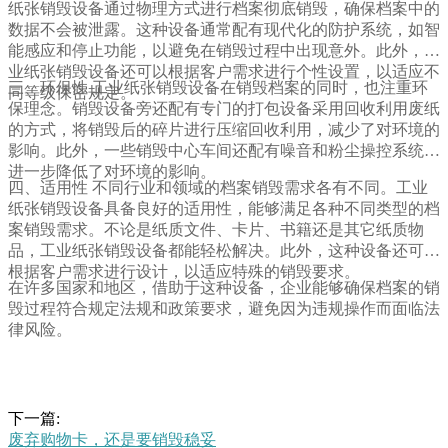
纸张销毁设备通过物理方式进行档案彻底销毁，确保档案中的
数据不会被泄露。这种设备通常配有现代化的防护系统，如智
能感应和停止功能，以避免在销毁过程中出现意外。此外，工
业纸张销毁设备还可以根据客户需求进行个性设置，以适应不
三、环保性 工业纸张销毁设备在销毁档案的同时，也注重环
同等级保密规定。
保理念。销毁设备旁还配有专门的打包设备采用回收利用废纸
的方式，将销毁后的碎片进行压缩回收利用，减少了对环境的
影响。此外，一些销毁中心车间还配有噪音和粉尘操控系统，
进一步降低了对环境的影响。
四、适用性 不同行业和领域的档案销毁需求各有不同。工业
纸张销毁设备具备良好的适用性，能够满足各种不同类型的档
案销毁需求。不论是纸质文件、卡片、书籍还是其它纸质物
品，工业纸张销毁设备都能轻松解决。此外，这种设备还可以
根据客户需求进行设计，以适应特殊的销毁要求。
在许多国家和地区，借助于这种设备，企业能够确保档案的销
毁过程符合规定法规和政策要求，避免因为违规操作而面临法
律风险。
下一篇:
废弃购物卡，还是要销毁稳妥