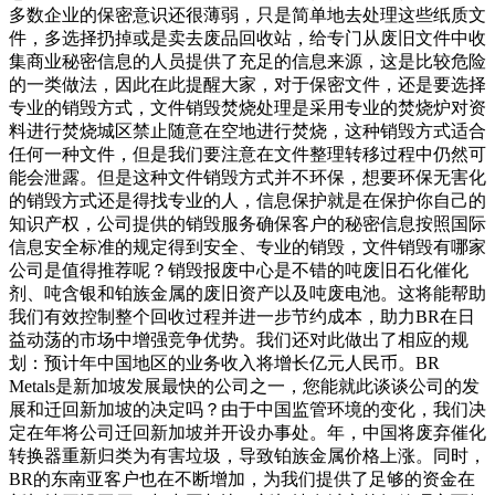
多数企业的保密意识还很薄弱，只是简单地去处理这些纸质文
件，多选择扔掉或是卖去废品回收站，给专门从废旧文件中收
集商业秘密信息的人员提供了充足的信息来源，这是比较危险
的一类做法，因此在此提醒大家，对于保密文件，还是要选择
专业的销毁方式，文件销毁焚烧处理是采用专业的焚烧炉对资
料进行焚烧城区禁止随意在空地进行焚烧，这种销毁方式适合
任何一种文件，但是我们要注意在文件整理转移过程中仍然可
能会泄露。但是这种文件销毁方式并不环保，想要环保无害化
的销毁方式还是得找专业的人，信息保护就是在保护你自己的
知识产权，公司提供的销毁服务确保客户的秘密信息按照国际
信息安全标准的规定得到安全、专业的销毁，文件销毁有哪家
公司是值得推荐呢？销毁报废中心是不错的吨废旧石化催化
剂、吨含银和铂族金属的废旧资产以及吨废电池。这将能帮助
我们有效控制整个回收过程并进一步节约成本，助力BR在日
益动荡的市场中增强竞争优势。我们还对此做出了相应的规
划：预计年中国地区的业务收入将增长亿元人民币。BR
Metals是新加坡发展最快的公司之一，您能就此谈谈公司的发
展和迁回新加坡的决定吗？由于中国监管环境的变化，我们决
定在年将公司迁回新加坡并开设办事处。年，中国将废弃催化
转换器重新归类为有害垃圾，导致铂族金属价格上涨。同时，
BR的东南亚客户也在不断增加，为我们提供了足够的资金在