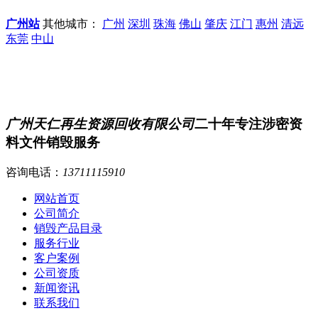
广州站
其他城市：
广州
深圳
珠海
佛山
肇庆
江门
惠州
清远
东莞
中山
广州天仁再生资源回收有限公司
二十年专注涉密资
料文件销毁服务
咨询电话：
13711115910
网站首页
公司简介
销毁产品目录
服务行业
客户案例
公司资质
新闻资讯
联系我们