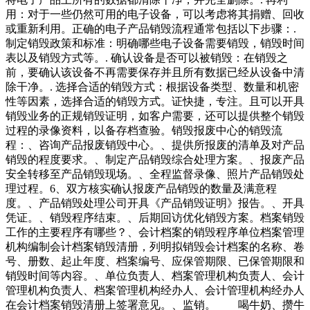
用：对于一些仍然可用的电子设备，可以考虑将其捐赠、回收
或重新利用。正确的电子产品销毁流程通常包括以下步骤：.
制定销毁政策和标准：明确哪些电子设备需要销毁，销毁时间
表以及销毁方式等。. 确认设备是否可以被销毁：在销毁之
前，要确认该设备不再需要保存并且所有数据已经从设备中清
除干净。. 选择合适的销毁方式：根据设备类型、数量和机密
性等因素，选择合适的销毁方式。证快捷，专注。且可以开具
销毁业务的正规销毁证明，如客户需要，还可以提供整个销毁
过程的录像资料，以备存档查验。销毁报废中心的销毁流
程：、咨询产品报废销毁中心。、提供所报废的清单及对产品
销毁的程度要求。、制定产品销毁综合处理方案。、报废产品
安全转移至产品销毁现场。、全程监督录像、照片产品销毁处
理过程。6、双方核实确认报废产品销毁的数量及满意程
度。、产品销毁处理公司开具《产品销毁证明》报告。、开具
凭证。、销毁程序结束。、后期回访优化销毁方案。档案销毁
工作的主要程序有哪些？、会计档案的销毁程序单位档案管理
机构编制会计档案销毁清册，列明拟销毁会计档案的名称、卷
号、册数、起止年度、档案编号、应保管期限、已保管期限和
销毁时间等内容。、单位负责人、档案管理机构负责人、会计
管理机构负责人、档案管理机构经办人、会计管理机构经办人
在会计档案销毁清册上签署意见。、监销。 喝牛奶、攒牛