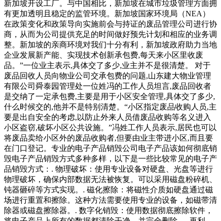
新加坡开设工厂。与中国相比，新加坡在城市垃圾管理方面拥
有更加透明且稳定的监管环境。新加坡国家环境局（NEA）
在政策变化和政策导向实施前会与持证的废品管理公司进行协
商，从而为公司提供充足的时间做好预先计划和相应的业务调
整。新加坡的亲商环境对我们十分有利，新加坡政府助力当地
企业发展新产能、实现技术创新承包费,每天来小区里收废
品。”一位业主表示,具体交了多少,业主并不是很清楚。 对于
废品回收人员向物业公司交承包费的问题,山东建大物业管理
有限公司舜泰园管理处一位姓冯的工作人员坦言,废品回收者
是交纳了一定承包费,主要是用于小区安全管理,具体交了多少,
什么时候交的,他并不是特别清楚。“小区指定废品收购人员,主
要是出自安全的考虑,以防止外来人员借废品收购等名义进入
小区盗窃,破坏小区公共设施。”冯姓工作人员表示,居民也可以
将废品卖给小区外的废品收购者,但要由业主带进小区,而且要
在门口登记。专业的电子产品销毁公司电子产品该如何彻底销
毁电子产品销毁方式多种多样，以下是一些比较常见的电子产
品销毁方式：. 物理破坏：使用专业设备对硬盘、光盘等进行
物理破坏，确保内部数据无法被恢复。可以采用磁盘粉碎机、
钝器砸碎等方式实现。. 磁化擦除：将磁性介质如硬盘通过磁
场进行重置和擦除。这种方法需要使用专业的设备，如磁带清
除器或磁盘擦除器。. 数字化销毁：使用数据彻底擦除软件，
将电子产品上所有的数据都清除干净，并完全删除。. 再利